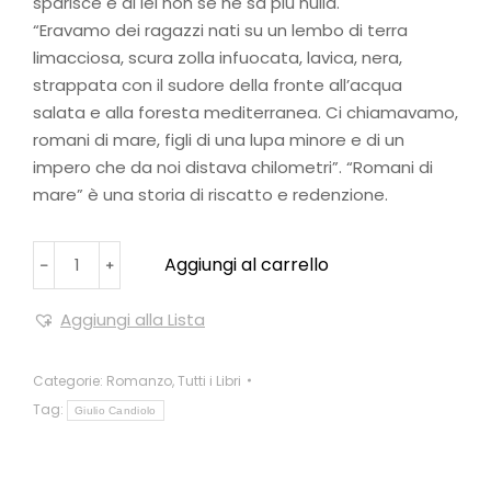
sparisce e di lei non se ne sa più nulla.
“Eravamo dei ragazzi nati su un lembo di terra
limacciosa, scura zolla infuocata, lavica, nera,
strappata con il sudore della fronte all’acqua
salata e alla foresta mediterranea. Ci chiamavamo,
romani di mare, figli di una lupa minore e di un
impero che da noi distava chilometri”. “Romani di
mare” è una storia di riscatto e redenzione.
Aggiungi al carrello
﹣
﹢
Aggiungi alla Lista
Categorie:
Romanzo
,
Tutti i Libri
Tag:
Giulio Candiolo