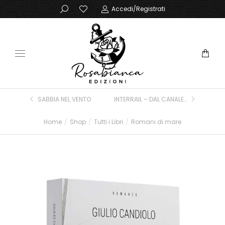
Accedi/Registrati
SABBIA NEL VENTO
INTERRAIL – DAL CANALE DELLA MANICA ALL’ORIENT EXPRESS
Home
Shop
Tutti i Libri
Romani di mare
Tu sei qui: