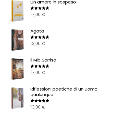
Un amore in sospeso
17,00
€
Valutato
5.00
su 5
Agata
13,00
€
Valutato
5.00
su 5
Il Mio Sorriso
17,00
€
Valutato
5.00
su 5
Riflessioni poetiche di un uomo
qualunque
13,00
€
Valutato
5.00
su 5