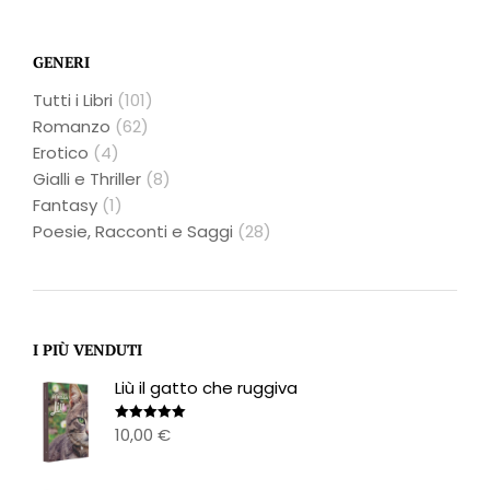
GENERI
Tutti i Libri
(101)
Romanzo
(62)
Erotico
(4)
Gialli e Thriller
(8)
Fantasy
(1)
Poesie, Racconti e Saggi
(28)
I PIÙ VENDUTI
Liù il gatto che ruggiva
10,00
€
Valutato
5.00
su 5