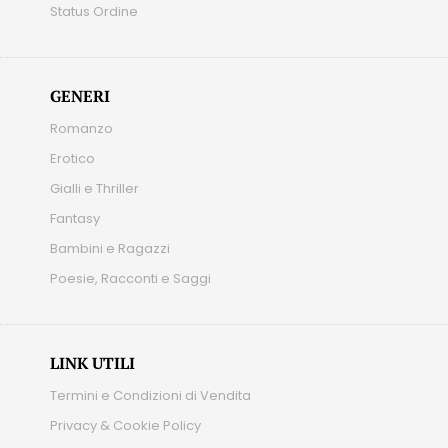
Status Ordine
GENERI
Romanzo
Erotico
Gialli e Thriller
Fantasy
Bambini e Ragazzi
Poesie, Racconti e Saggi
LINK UTILI
Termini e Condizioni di Vendita
Privacy & Cookie Policy